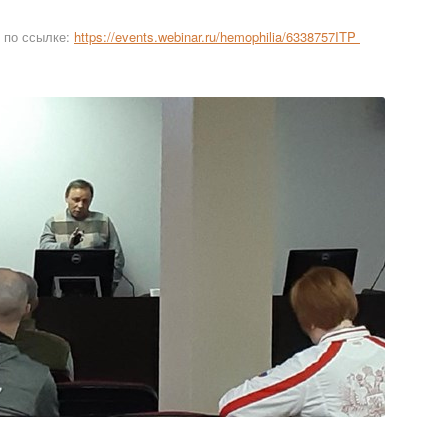
и по ссылке:
https://events.webinar.ru/hemophilia/6338757ITP