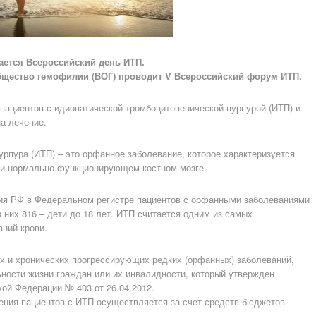
чается Всероссийский день ИТП.
общество гемофилии (ВОГ) проводит V Всероссийский форум ИТП.
пациентов с идиопатической тромбоцитопенической пурпурой (ИТП) и
а лечение.
рпура (ИТП) – это орфанное заболевание, которое характеризуется
ри нормально функционирующем костном мозге.
ия РФ в Федеральном регистре пациентов с орфанными заболеваниями
 них 816 – дети до 18 лет. ИТП считается одним из самых
ний крови.
 и хронических прогрессирующих редких (орфанных) заболеваний,
ости жизни граждан или их инвалидности, который утвержден
ой Федерации № 403 от 26.04.2012.
ения пациентов с ИТП осуществляется за счет средств бюджетов