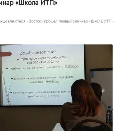
минар «Школа ИТП»
ренц-зале отеля «Восток» прошел первый семинар «Школа ИТП».