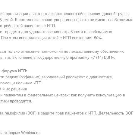
я организации льготного лекарственного обеспечения данной группы
облемой. К сожалению, зачастую регионы просто не имеют необходимых
отребностей пациентов с ИТП.
ает средств для удовлетворения потребности в необходимых
 При этом инвалидизация детей с ИТП составляет 50%.
ься только отнесение полномочий по лекарственному обеспечению
, т.е. включение в государственную программу «7 (14) ВЗН».
н форума ИТП:
и редких (орфанных) заболеваний расскажут о диагностике,
я помощи больным ИТП.
 и их решения
 пациентам в федеральных центрах: как получить консультацию в
тики проводятся.
а гемофилии (ВОГ) в защите прав пациентов с ИТП. Деятельность ВОГ
платформе Webinar.ru.