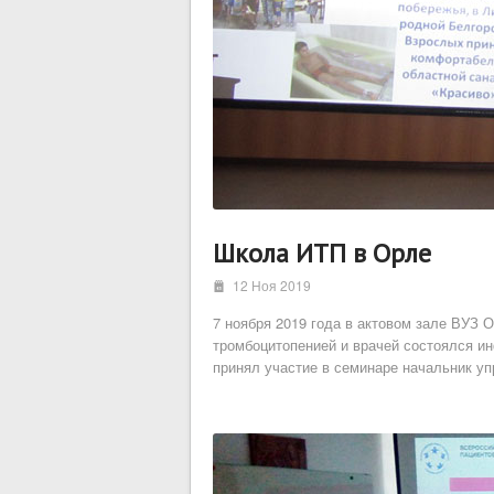
Школа ИТП в Орле
i
12 Ноя 2019
7 ноября 2019 года в актовом зале ВУЗ 
тромбоцитопенией и врачей состоялся и
принял участие в семинаре начальник у